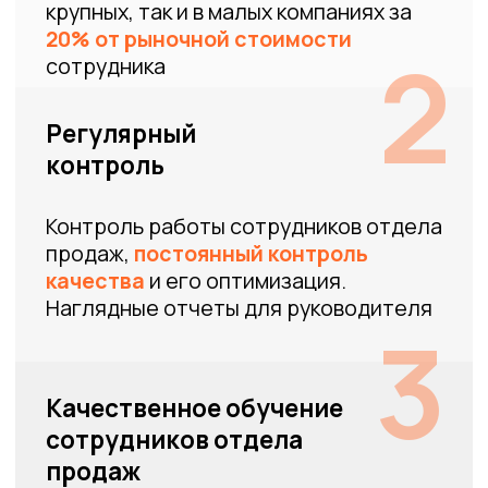
*работа продолжается
Сеть секонд-хендов
Задача:
Отладить процессы работы в 1
филиале, перейти на работу в CRM
систему, внедрить телефонию,
наладить работу с действующей
клиентской базой
• Ввели контроль, обучение, внедрили CRM,
телефонию.
• Создали отдел хантеров,
подключили ОКК
•
Организовали работу с клиентской базой
,
ввели регулярные точки касания и работу над
реанимацией старой базы.
• Увеличили выручку
в два раза
(до 4 млн)
• Привели
170 новых клиентов
и сделали выручку
1
млн в первый месяц
работы