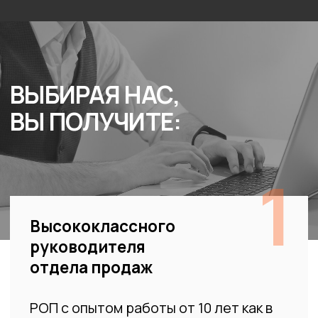
Задача:
Настроить воронку, проработать
взаимодействие с новыми клиентами
• Оптимизировали воронку,
рост
новых клиентов
составил
112%
за месяц
•
Подняли конверсию
из трафика в контакты
на
140%
*работа продолжается
Услуги клининга
Задача:
Увеличение прибыли компании
• Увеличили валовую прибыль за июнь-август
2021 г.
с 3 274 090 до 4 525 428 (28%)
•
Свели к нулю
просроченные сделки и сделки
без задач (было 160 сделок)