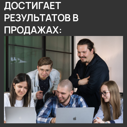
ЧТО ПОЛУЧАЕТ
СОБСТВЕННИК?
Собственник получает
контролируемую обученную
и эффективную команду
Подобрать
РОП
а
с командой
Подобрать