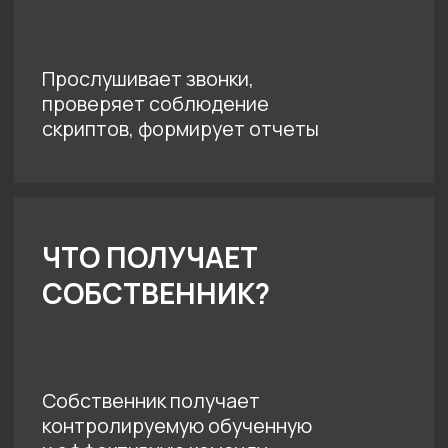
2
Регулярный
контроль
Контроль работы сотрудников отдела
продаж,
постоянный контроль
качества
и его оптимизация.
Наглядные отчеты для руководителя
3
Качественное обучение
сотрудников отдела
продаж
Оптимизированные скрипты
и выстроенная
корпоративная культура
продаж
4
Построение
и оптимизацию
бизнес-процессов