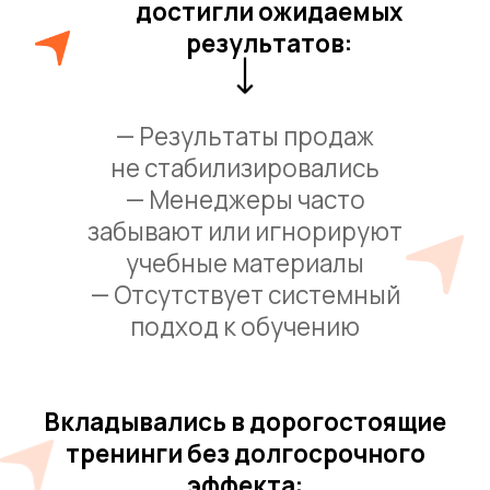
— После тренинга энтузиазм
быстро исчезает
— Применение полученных
навыков не становится
постоянной практикой
— Не происходит реального
улучшения коммуникативных
навыков менеджеров
Обратились к тренеру,
у которого не хватает
практического опыта:
— Менеджеры не могут адаптировать
теоретические знания к реальным
ситуациям
— Тренинги часто кажутся оторванными
от реальной действительности
— Отсутствует индивидуальный подход