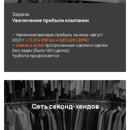
на 3%, увеличили средний чек
*работа продолжается
УКК
(продажа деталей кровли)
Задача:
Контроль действующего ОП
• Приросли в результатах по выручке
с 767 000 до
880 720 (13%)
• Внедрили и настроили CRM систему Битрикс24
• Наняли сотрудника, провели адаптацию до уровня
закрытия сделки
•
Внедрили регулярный менеджмент
и отчетность
*работа продолжается