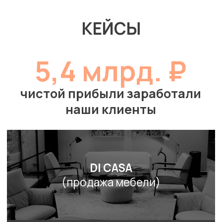
Задача:
Настройка работы отдела продаж,
увеличение оборота компании
• Настроили работу с клиентами и делами внутри
сделок, за счёт этого
увеличили конверсию с
9,7% до 15,3%
•
Подняли конверсию
с выставленных счетов в
оплаты
с 47,4% до 74%
•
Увеличили оборот с 700 000 до 1 500 000
, за
счёт внедрения марафонных практик прозвона
Авангард
(кассовое оборудование)