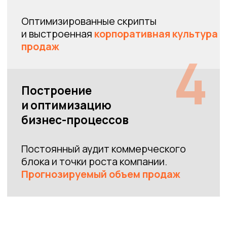
ПТО Трейдинг
(производство и продажа
грузоподъёмной техники)
Задача:
Контроль действующего ОП
•
Ввели регулярный менеджмент
,
вывели 3х
менеджеров, 2 инженеров, 1 маркетолога
• Ввели промежуточные отчеты,
контроль сделок и
звонков
со стороны ОКК, постоянное обучение.
•
Увеличили продажи
более чем в два раза (
3-5 млн
на момент входа,
12 млн
на сентябрь 21-ого года,
рекорды весной 2021 г - два месяца подряд
преодоление цифры в
20 млн
)
Active Life
(туристические походы)