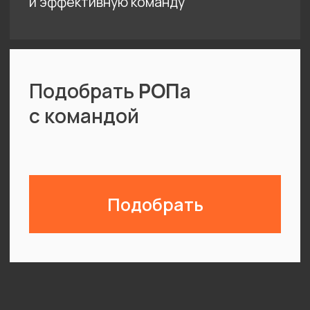
Постоянный аудит коммерческого
блока и точки роста компании.
Прогнозируемый объем продаж
30 Млн Долларов
Заработали Наши Клиенты
КЕЙСЫ
5,4 млрд. ₽
чистой прибыли заработали
наши клиенты
DI CASA
(продажа мебели)