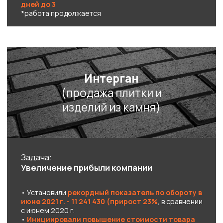
Анна Сорокина
Основатель «РОП
Шеринг»
Вернём деньги в течение
первых 2-х рабочих недель,
если услуга вам не подойдет.
Без лишних вопросов!
Подобрать РОПа с
командой
Подобрать