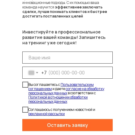
инновационные подходы. С их помощью ваша
команда научится
эффективнее заключать
сделки, лучше понимать клиентов и быстрее
достигать поставленных целей
Инвестируйте в профессиональное
развитие вашей команды! Запишитесь
на тренинг уже сегодня!
+7
Вы соглашаетесь с
Пользовательским
соглашением
и даете
согласие на обработку
персональных данных
в соответствии с
Политикой в отношении обработки
СКОРЕЕ ВСЕГО ВЫ УЖЕ
персональных данных
СТАЛКИВАЛИСЬ С ПРОБЛЕМАМИ
Соглашаюсь с получением новостной и
В ОБУЧЕНИИ ПРОДАЖАМ:
рекламной рассылки
Оставить заявку