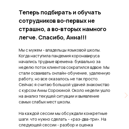
Теперь подбирать и обучать
сотрудников во-первых не
страшно, а во-вторых намного
легче. Спасибо, Анна!!!
Мы с мужем - владельцы языковой школы.
Когда наступила пандемия коронавируса
начались трудные времена: буквально за
неделю поток клиентов сократился вдвое. Мы
стали осваивать онлайн-обучение, удаленную
работу, но все оказалось не так просто.
Сейчас я считаю большой удачей знакомство
Мы — единственная компания в сфере
с курсом Анны Сорокиной. Около недели ушло
продаж, чья
экспертность
на анализ текущей ситуации и выявление
подтверждена статусом резидента
самых слабых мест школы.
Сколково
. Это доказывает, что
разработки ALTASALES отвечают
На каждой сессии мы обсуждали конкретные
самым высоким стандартам качества
шаги: что нужно сделать - «раз-два-три». На
и эффективности, помогая бизнесу
следующей сессии - разбор и оценка
системно увеличивать продажи.