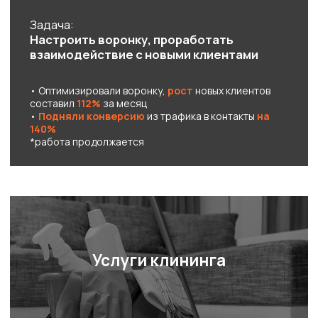
Задача:
Создание команды с 0,
увеличение валовой маржи
• Подобрали 2 сотрудника в офис
•
Увеличили выручку компании с показателя 437
000 до 620 815 (рост на 30%)
• Ликвидировали просроченные сделки и дела, за
счёт этого уменьшили цикл сделки с клиентом
с 6
дней до 3
*работа продолжается
Интерган
(продажа плитки и
изделий из камня)
Задача:
Увеличение прибыли компании
• Установили
рекордный показатель по обороту в
июне 2021 г. - 11 241 430 (прирост 23%
, в сравнении
с июнем 2020 г.
•
Инициировали повышение стоимости товара