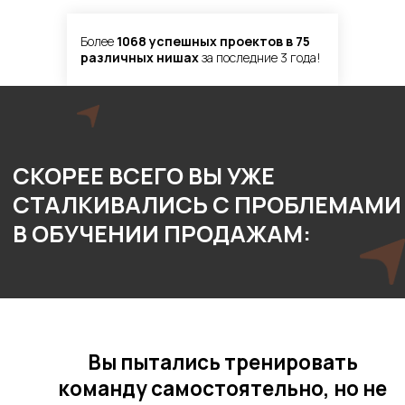
Вы пытались тренировать
Более
1068 успешных проектов в 75
команду самостоятельно, но не
различных нишах
за последние 3 года!
достигли ожидаемых
результатов:
— Результаты продаж
не стабилизировались
— Менеджеры часто
забывают или игнорируют
учебные материалы
— Отсутствует системный
подход к обучению
Вкладывались в дорогостоящие
тренинги без долгосрочного
эффекта: