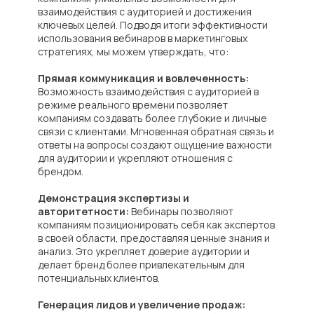
взаимодействия с аудиторией и достижения
ключевых целей. Подводя итоги эффективности
использования вебинаров в маркетинговых
стратегиях, мы можем утверждать, что:
Прямая коммуникация и вовлеченность:
Возможность взаимодействия с аудиторией в
режиме реального времени позволяет
компаниям создавать более глубокие и личные
+7 901 417 14 20
связи с клиентами. Мгновенная обратная связь и
ответы на вопросы создают ощущение важности
ropsharingru@gmail.com
для аудитории и укрепляют отношения с
брендом.
Демонстрация экспертизы и
авторитетности:
Вебинары позволяют
компаниям позиционировать себя как экспертов
в своей области, предоставляя ценные знания и
Создание и продвижение сайта:
анализ. Это укрепляет доверие аудитории и
profitteam.pro
и
marketing-optom.ru
делает бренд более привлекательным для
потенциальных клиентов.
Генерация лидов и увеличение продаж: