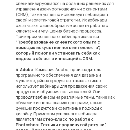
специализирующаяся на облачных решениях для
управления взаимоотношениями с клиентами
(CRM), также успешно использует вебинары в
своей маркетинговой стратегии. Их вебинары
охватывают разнообразные аспекты работы с
клиентами и улучшения бизнес-процессов.
Примером успешного вебинара является
"Преобразование клиентского опыта с
помощью искусственного интеллекта",
который помог им установить себя как
лидера в области инноваций в CRM.
4.
Adobe:
Компания Adobe, производитель
программного обеспечения для дизайна и
мультимедийных продуктов, также активно
Остались
использует вебинары для продвижения своих
продуктов и обучения пользователей. Они
вопросы?
проводят вебинары на различные темы, такие как
обучение использованию программ, новые
функции продуктов и креативные подходы к
дизайну. Примером успешного вебинара
Свяжитесь с нами удобным
является
"Мастер-класс по работе с
способом и мы ответим
Photoshop: Техники продвинутой ретуши",