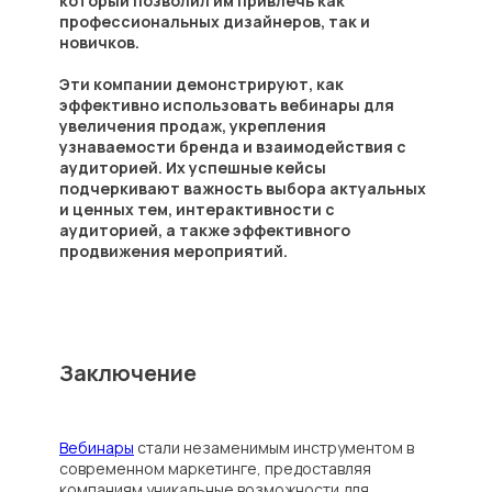
который позволил им привлечь как
на интересующие вас вопросы
профессиональных дизайнеров, так и
новичков.
Эти компании демонстрируют, как
эффективно использовать вебинары для
увеличения продаж, укрепления
+7
узнаваемости бренда и взаимодействия с
аудиторией. Их успешные кейсы
подчеркивают важность выбора актуальных
и ценных тем, интерактивности с
аудиторией, а также эффективного
продвижения мероприятий.
Вы соглашаетесь с
Пользовательским
соглашением
и даете
согласие на
обработку персональных данных
в
соответствии с
Политикой в отношении
Заключение
обработки персональных данных
Соглашаюсь с получением новостной и
рекламной рассылки
Вебинары
стали незаменимым инструментом в
современном маркетинге, предоставляя
Отправить →
компаниям уникальные возможности для