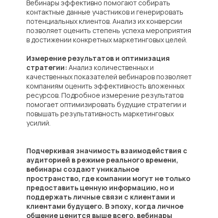
Вебинары эффективно помогают собирать
контактные данные участников и генерировать
Пользовательское соглашение
потенциальных клиентов. Анализ их конверсии
позволяет оценить степень успеха мероприятия
Согласие на обработку файлов cookie
в достижении конкретных маркетинговых целей.
Согласие на обработку персональных
данных
Согласие на получение новостной и
Измерение результатов и оптимизация
рекламной рассылки
стратегии:
Анализ количественных и
Политика обработки персональных
качественных показателей вебинаров позволяет
данных
компаниям оценить эффективность вложенных
© 2026 ООО "АЛЬТАСЕИЛС"
ресурсов. Подробное измерение результатов
ИНН 9724005553
помогает оптимизировать будущие стратегии и
повышать результативность маркетинговых
усилий.
Подчеркивая значимость взаимодействия с
аудиторией в режиме реального времени,
вебинары создают уникальное
пространство, где компании могут не только
предоставить ценную информацию, но и
поддержать личные связи с клиентами и
клиентами будущего. В эпоху, когда личное
общение ценится выше всего, вебинары